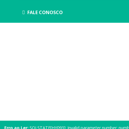
FALE CONOSCO
Erro ao Ler:
SQLSTATE[HY093]: Invalid parameter number: numbe