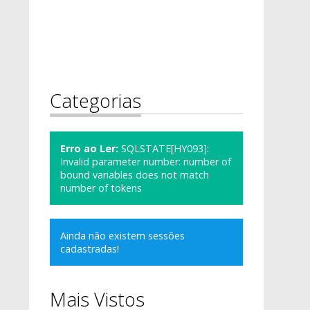
Categorias
Erro ao Ler:
SQLSTATE[HY093]:
Invalid parameter number: number of
bound variables does not match
number of tokens
Ainda não existem sessões
cadastradas!
Mais Vistos