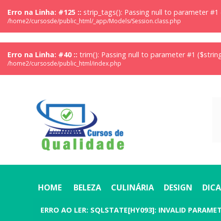
Erro na Linha: #125 ::
strip_tags(): Passing null to parameter #1 
/home2/cursosde/public_html/_app/Models/Session.class.php
Erro na Linha: #40 ::
trim(): Passing null to parameter #1 ($strin
/home2/cursosde/public_html/index.php
HOME
BELEZA
CULINÁRIA
DESIGN
DICA
ERRO AO LER:
SQLSTATE[HY093]: INVALID PARAM