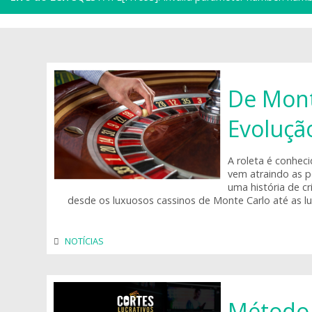
De Mont
Evoluçã
A roleta é conhec
vem atraindo as p
uma história de cr
desde os luxuosos cassinos de Monte Carlo até as l
NOTÍCIAS
Método 