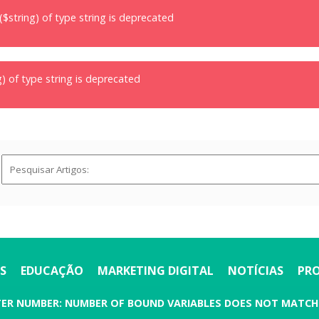
($string) of type string is deprecated
g) of type string is deprecated
S
EDUCAÇÃO
MARKETING DIGITAL
NOTÍCIAS
PR
ETER NUMBER: NUMBER OF BOUND VARIABLES DOES NOT MATC